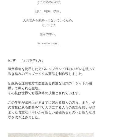
そこに込められた
想い、時間、技術、
人の営みを未来へつないでいくため。
そしてまた
誰かの手へ
。
for another story…
NEW （2026年1月）
遠州織物を使用したアパレルブランド様のハギレを使って
裂き編みのアップサイクル商品を制作致しました。
伝統ある遠州地方で歴史ある貴重な旧式の「シャトル織
機」で織られる生地。
その技は世界でも最高峰の技術とされています。
この生地が出来上がるまでに関わる職人の方々、また、そ
の背景にある歴史を守り大切にする
人々の真摯な想いが詰
まった貴重なハギレから
新しい価値あるものへと新たな息
吹を吹き込みました。