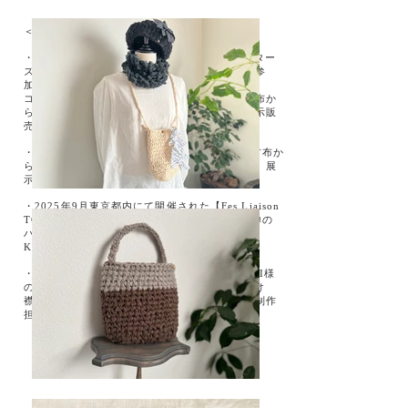
＜その他の活動一例＞
・2021年6月阪急うめだ本店様セッセクリエーター
ズアトリエにて【アップサイクルマルシェ】に参
加。
コロナ禍による生産調整により余剰となった残布か
らバッグやアクセサリーなどの作品を制作、展示販
売。
・2021年8月愛媛県watagumo舎様にて着物の古布か
らアップサイクルバッグ、アクセサリーを制作、展
示販売。
・2025年9月東京都内にて開催された【Fes Liaison
TOKYO】ライフスタイル合同展示会にて京友禅の
ハギレからかごバッグ、裂き布のシュシュ
KYOYUZENを制作、展示販売。
・2025年12月より、アパレルブランドMAGALI様
のストック生地から
MAGALI様
オリジナルの付け
襟、ストラップ、かごバッグのデザイン提案、制作
担当。