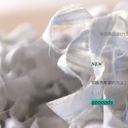
取扱商品並びに
NEW
​卸販売希望の方は
↓ ↓ ↓
goooods