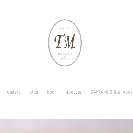
gallery
blog
book
upcycle
SAKIAMI Bridal Acce