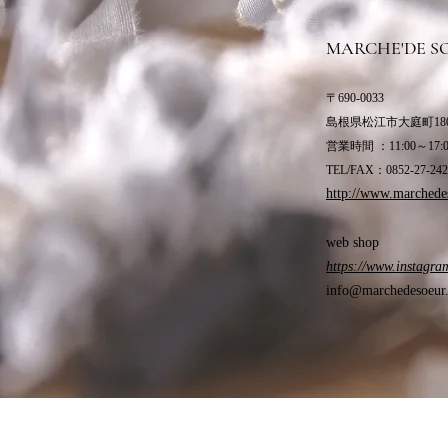
MARCHE'DE S
〒690-0033
島根県松江市大庭町180
営業時間 ：11:00～
TEL/FAX：0852-27-242
http://www.marchede
web shop
https://www.instagra
info@marchedesoeur