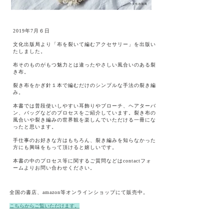
2019年7月６日
文化出版局より「布を裂いて編むアクセサリー」を出版い
たしました。
布そのものがもつ魅力とは違ったやさしい風合いのある裂
き布。
裂き布をかぎ針１本で編むだけのシンプルな手法の裂き編
み。
本書では普段使いしやすい耳飾りやブローチ、ヘアターバ
ン、バッグなどのプロセスをご紹介しています。裂き布の
風合いや裂き編みの世界観を楽しんでいただける一冊にな
ったと思います。
手仕事のお好きな方はもちろん、裂き編みを知らなかった
方にも興味をもって頂けると嬉しいです。
本書の中のプロセス等に関するご質問などはcontactフォ
ームよりお問い合わせください。
全国の書店、amazon等オンラインショップにて販売中。
こちらからご覧いただけます。