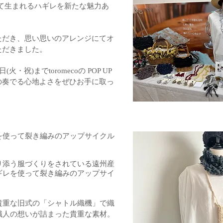
にて生まれるハギレを新たな魅力あ
ただき、思い思いのアレンジにてオ
ただきました。
・祝)までtoromecoの POP UP
の奏でる心地よさをぜひお手に取っ
。
を使って裂き編みのアップサイクル
】
り添う服づくりをされている遠州産
ギレを使って裂き編みのアップサイ
貴重な旧式の「シャトル織機」で織
職人の想いが詰まった貴重な素材。