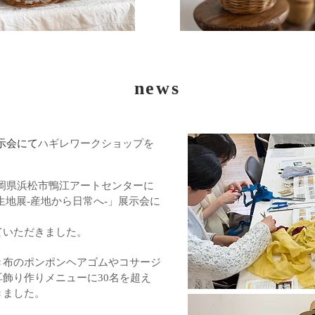
news
示会にて
ハギレワークショップを
日) 静岡県浜松市鴨江アートセンターに
と生地展-産地から日常へ-」展示会に
ていただきました。
き布のポンポンヘアゴムやコサージ
飾り作りメニューに30名を超え
きました。