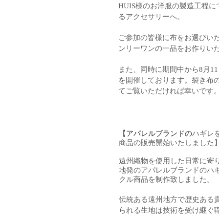
HUIS様のお洋服の製造工程
るアクセサリーへ。
ご参加の皆様に布をお選びい
ンリーワンの一品をお作りい
また、同時に期間中から8月11日(火
を開催しております。裂き布
てご覧いただければ幸いです
【アパレルブランドの
ハギレ
商品の販売開始いたしました
遠州織物を使用した日常に寄
地発のアパレルブランドのハ
クル商品を制作致しました。
伝統ある遠州地方で歴史ある
られる生地は
技術を受け継ぐ