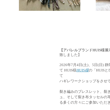
【アパレルブランドHUIS様展
致しました】
2026年7月4日(土)、5日(
て HUIS様
HUIS様
の「HUIS
て
ハギレワークショップをさせ
裂き編みのブレスレット、裂
ュ、そして裂き布タッセルの耳
る多くの方々にご参加いただ