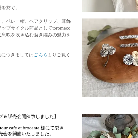
語を紡ぐ。
ー、
ベレー帽、ヘアクリップ、耳飾
アップサイクル商品としてtoromeco
な息吹を吹き込む裂き編みの魅力を
活動につきましては
こちら
よりご覧く
プ＆販売会開催致しました】
cafe et brocante 様にて
裂き
売会を開催いたしました。