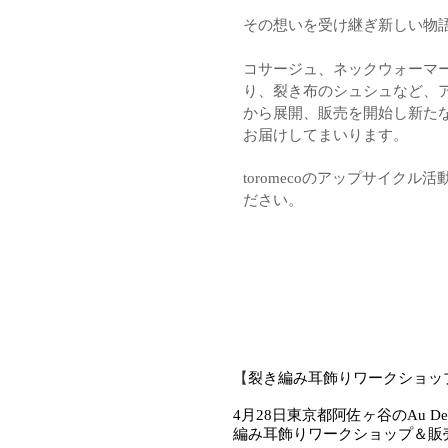
その想いを受け継ぎ新しい物
コサージュ、
ネックウォーマ
り、
裂き布のシュシュなど、
から展開、販売を開始し
新た
お届けしてまいります。
toromecoのアップサイクル
ださい。
【
裂き編み耳飾りワークショッ
4月28日東京都阿佐ヶ谷のAu Detour 
編み耳飾りワークショップ＆販