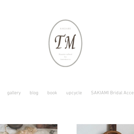
gallery
blog
book
upcycle
SAKIAMI Bridal Acce