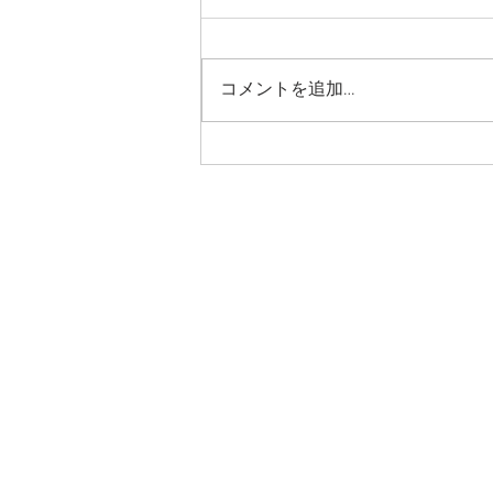
インショップにて再販です。
多数のリクエストにお応えして
MAGALIオンラインショップにて
コメントを追加…
再販されます。 裂いてこそ表現
される風合いを大切に編ませてい
ただきました。 やわらかく たお
やかに その魅力を感じていただ
けたら幸いです。 ぜひMAGALIオ
ンラインショップにてご覧くださ
いね。