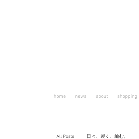
home
news
about
shopping
All Posts
日々、裂く、編む。