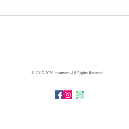
終了
とある日の手仕事風景。 かごバ
ッグの制作中。 夏本番に向けて
HU
かごの出番もいよいよ本番です
了致
ね。 裂く生地の量も多い大きな
ット
商品は体力勝負。 暑くなってき
はタ
ましたね。 皆さまも体調管理に
プで
気をつけてくださいね。
ポン
を作
いら
の皆
© 2015-2026 toromeco.All Rights Reserved
.
にと
の素
した
ヘア
た