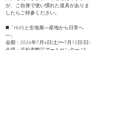
が、ご自身で使い慣れた道具がありま
したらご持参ください。
◼️「HUISと生地展―産地から日常へ
―」
会期：2026年7月4日(土)〜7月12日(日)
会場：浜松市鴨江アートセンター 1F
時間：11:00〜17:00
※無料
◼️アクセス
浜松市鴨江アートセンター
静岡県浜松市中央区鴨江町１番地
［ 徒歩 ］
浜松駅から徒歩15分
［ バス ］
浜松駅バスターミナル３番乗り場から
約10分