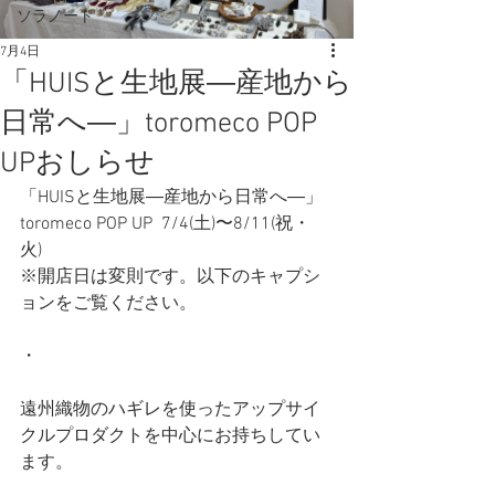
ソラノート
7月4日
「HUISと生地展―産地から
日常へ―」toromeco POP
UPおしらせ
「HUISと生地展―産地から日常へ―」
toromeco POP UP  7/4(土)〜8/11(祝・
火) 
※開店日は変則です。以下のキャプシ
ョンをご覧ください。
・
遠州織物のハギレを使ったアップサイ
クルプロダクトを中心にお持ちしてい
ます。