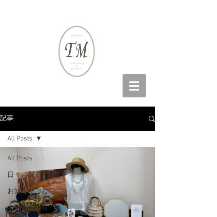
記事
All Posts
All Posts
日々、裂く、編む。
お知らせごと
つぶやきの粒