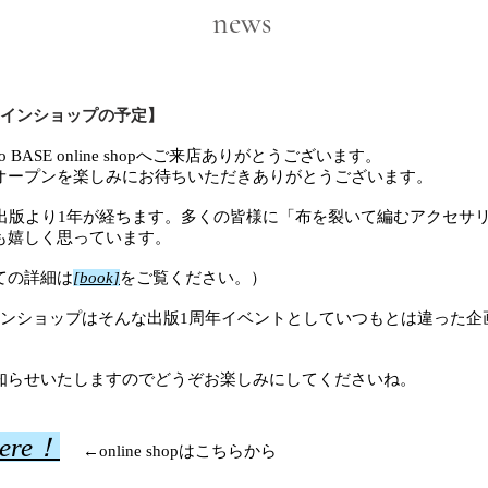
news
ラインショップの予定】
co BASE online shopへご来店ありがとうございます。
オープンを楽しみにお待ちいただきありがとうございます。
書出版より1年が経ちます。多くの皆様に「布を裂いて編むアクセサ
も嬉しく思っています。
ての詳細は
[book]
をご覧ください。）
インショップはそんな出版1周年イベントとしていつもとは違った企
知らせいたしますのでどうぞお楽しみにしてくださいね。
here！
←online shopはこちらから