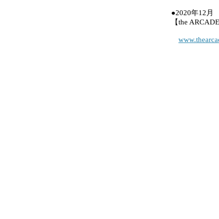
●2020年12
【the ARCAD
www.thearca