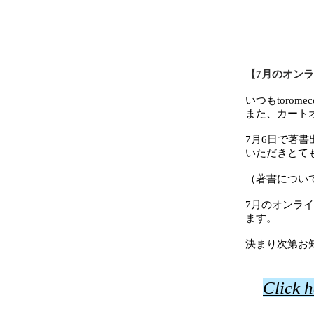
【
7月のオン
いつもtorome
また、カート
7月6日で著
いただきとて
（著書につい
7月のオンラ
ます。
決まり次第お
Click 