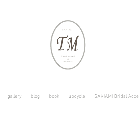
gallery
blog
book
upcycle
SAKIAMI Bridal Acce