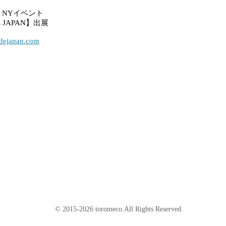
月 NYイベント
E JAPAN】出展
dejapan.com
© 2015-2026 toromeco.All Rights Reserved
.